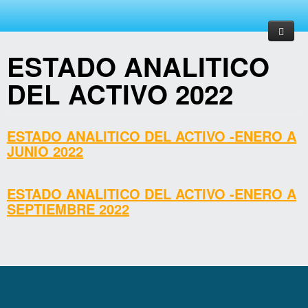
ESTADO ANALITICO
Inicio
DEL ACTIVO 2022
ACERCA DE
SERVICIOS
Proceso de entrega y recepción
ESTADO ANALITICO DEL ACTIVO -ENERO A
JUNIO 2022
DIF
PROGRAMAS
ORGANIGRAMA
ESTADO ANALITICO DEL ACTIVO -
ENERO A
SEPTIEMBRE 2022
TRANSPARENCIA
DIRECTORIO
CONTÁCTANOS
MISIÓN
ARTICULO 8
VISIÓN
NÓMINAS
VALORES
DONATIVOS