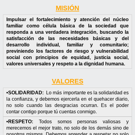
BALANCES GENERALES
MISIÓN
PRESUPUESTOS DIF
Impulsar el fortalecimiento y atención del núcleo
familiar como célula básica de la sociedad que
CHEQUES EXPEDIDOS
responda a una verdadera integración, buscando la
satisfacción de las necesidades básicas y del
ESTADOS FINANCIEROS
desarrollo individual, familiar y comunitario;
previniendo los factores de riesgo y vulnerabilidad
CUENTAS PÚBLICAS
social con principios de equidad, justicia social,
valores universales y respeto a la dignidad humana.
SEVAC
INVENTARIO
VALORES
•SOLIDARIDAD:
Lo más importante es la solidaridad es
la confianza, y debemos ejercerla en el quehacer diario,
no solo cuando las desgracias ocurran. Es el poder
contar contigo porque tú cuentas conmigo.
•RESPETO:
Todos somos personas valiosas y
merecemos el mejor trato, no solo de los demás sino de
nosotros mismos. Debemos aprender a respetar no solo