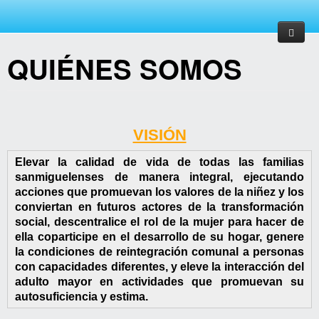
QUIÉNES SOMOS
Inicio
ACERCA DE
VISIÓN
SERVICIOS
Proceso de entrega y recepción
DIF
Elevar la calidad de vida de todas las familias
sanmiguelenses de manera integral, ejecutando
PROGRAMAS
ORGANIGRAMA
acciones que promuevan los valores de la niñez y los
conviertan en futuros actores de la transformación
TRANSPARENCIA
DIRECTORIO
social, descentralice el rol de la mujer para hacer de
ella coparticipe en el desarrollo de su hogar, genere
CONTÁCTANOS
MISIÓN
ARTICULO 8
la condiciones de reintegración comunal a personas
con capacidades diferentes, y eleve la interacción del
VISIÓN
NÓMINAS
adulto mayor en actividades que promuevan su
autosuficiencia y estima.
VALORES
DONATIVOS