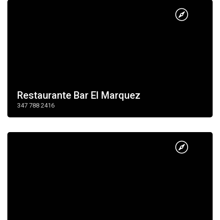
Restaurante Bar El Marquez
347 788 2416