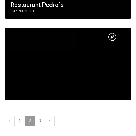
Restaurant Pedro´s
347 788 2510
«
1
2
3
»