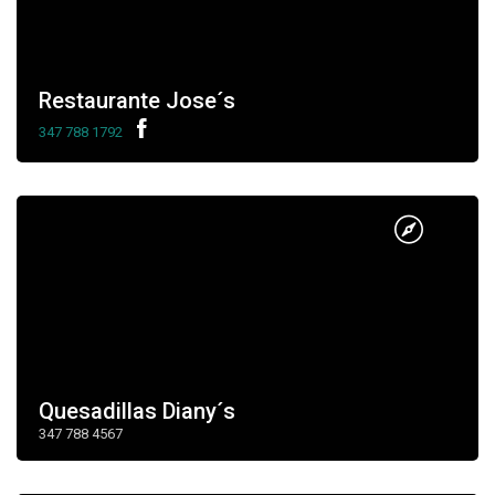
Restaurante Jose´s
347 788 1792
Quesadillas Diany´s
347 788 4567