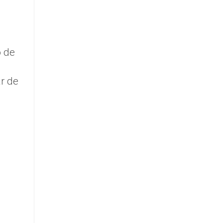
o de
r de