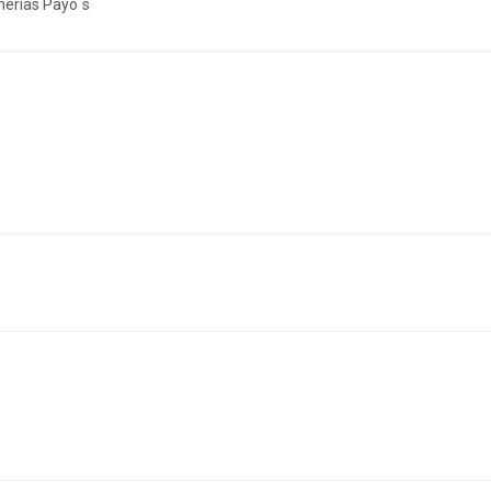
erias Payo´s